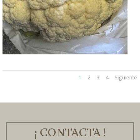
1
2
3
4
Siguiente
¡ CONTACTA !